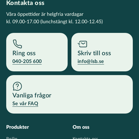
Kontakta oss
Våra öppettider är helgfria vardagar
kl. 09.00-17.00
(lunchstängt kl. 12.00-12.45)
Ring oss
Skriv till oss
040-205 600
info@lsb.se
Vanliga frågor
Se vår FAQ
Footer
Produkter
Om oss