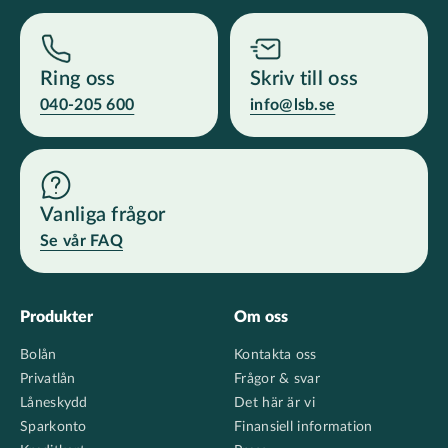
Ring oss
Skriv till oss
040-205 600
info@lsb.se
Vanliga frågor
Se vår FAQ
Footer
Produkter
Om oss
Bolån
Kontakta oss
Privatlån
Frågor & svar
Låneskydd
Det här är vi
Sparkonto
Finansiell information