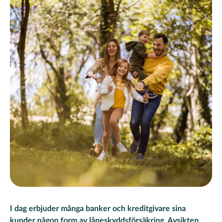
I dag erbjuder många banker och kreditgivare sina
kunder någon form av låneskyddsförsäkring. Avsikten