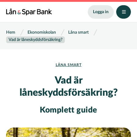
Hoppa
till
Logga in
huvudinnehåll
Länkstig
Hem
Ekonomiskolan
Låna smart
Vad är låneskyddsförsäkring?
LÅNA SMART
Vad är
låneskyddsförsäkring?
Komplett guide