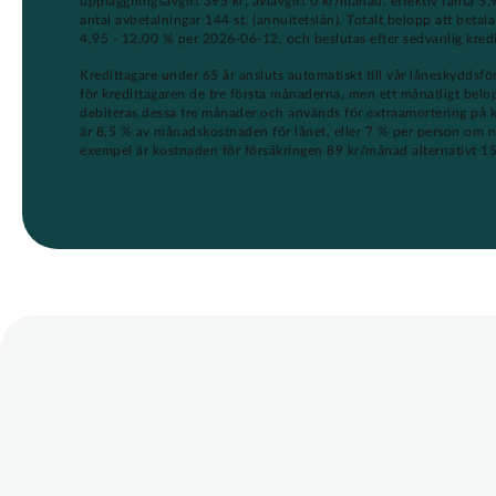
uppläggningsavgift 395 kr, aviavgift 0 kr/månad, effektiv ränta 5
antal avbetalningar 144 st. (annuitetslån). Totalt belopp att betal
4,95 - 12,00 % per 2026-06-12, och beslutas efter sedvanlig kred
Kredittagare under 65 år ansluts automatiskt till vår låneskyddsfö
för kredittagaren de tre första månaderna, men ett månatligt be
debiteras dessa tre månader och används för extraamortering på 
är 8,5 % av månadskostnaden för lånet, eller 7 % per person om ni
exempel är kostnaden för försäkringen 89 kr/månad alternativt 1