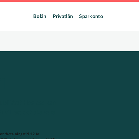
dmeny
Bolån
Privatlån
Sparkonto
l
t bilköp? Hos oss kan
 vill att det ska vara
terbetalningstid 12 år,