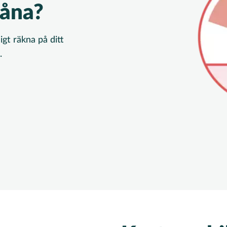
låna?
gt räkna på ditt
.