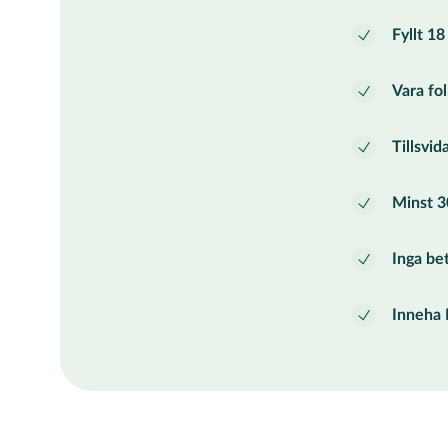
Fyllt 18
Vara fo
Tillsvid
Minst 3
Inga be
Inneha 