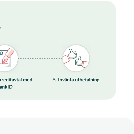
s
 kreditavtal med
5. Invänta utbetalning
ankID