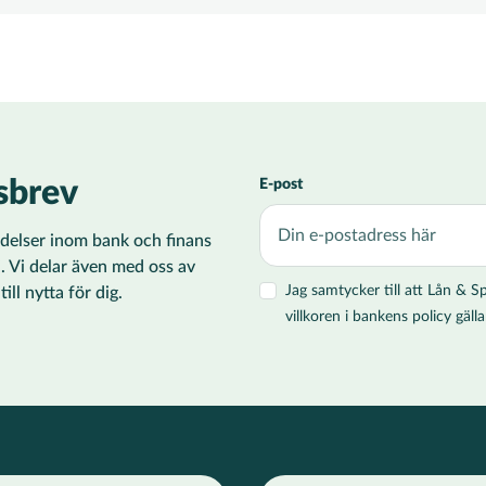
sbrev
E-post
ändelser inom bank och finans
i. Vi delar även med oss av
Jag samtycker till att Lån &
ll nytta för dig.
villkoren i bankens policy gä