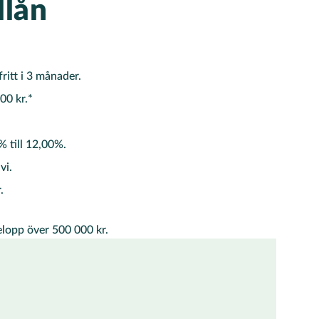
llån
ritt i 3 månader.
00 kr.*
% till 12,00%.
vi.
.
elopp över 500 000 kr.
n