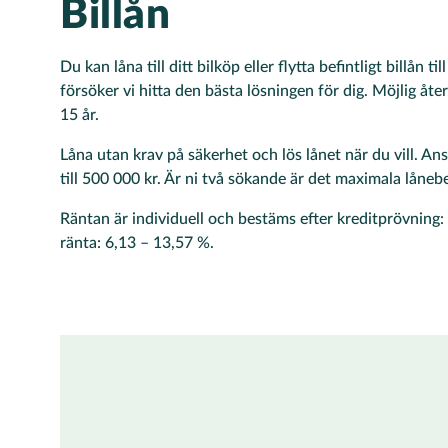
Billån
Du kan låna till ditt bilköp eller flytta befintligt billån t
försöker vi hitta den bästa lösningen för dig. Möjlig åte
15 år.
Låna utan krav på säkerhet och lös lånet när du vill. An
till 500 000 kr. Är ni två sökande är det maximala låneb
Räntan är individuell och bestäms efter kreditprövning: 
ränta: 6,13 – 13,57 %.