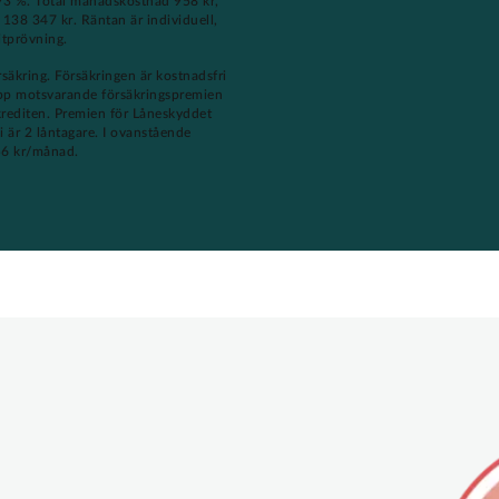
,93 %. Total månadskostnad 958 kr,
a 138 347 kr. Räntan är individuell,
itprövning.
rsäkring. Försäkringen är kostnadsfri
lopp motsvarande försäkringspremien
krediten. Premien för Låneskyddet
 är 2 låntagare. I ovanstående
56 kr/månad.