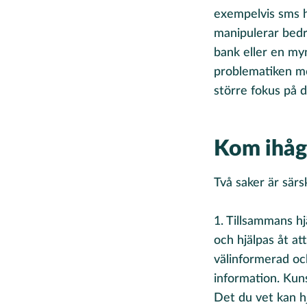
exempelvis sms ha
manipulerar bedr
bank eller en my
problematiken m
större fokus på 
Kom ihåg
Två saker är särs
1. Tillsammans hjä
och hjälpas åt a
välinformerad och
information. Kuns
Det du vet kan hj