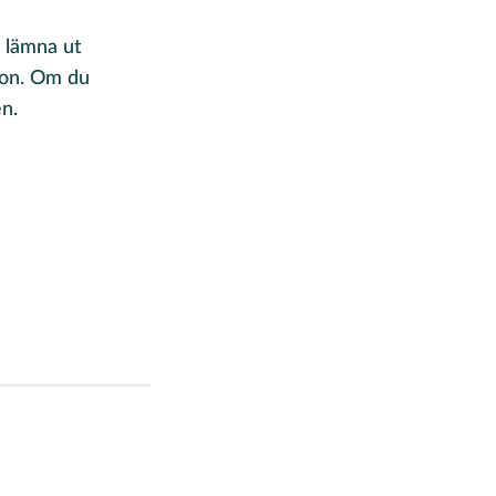
g lämna ut
tion. Om du
en.