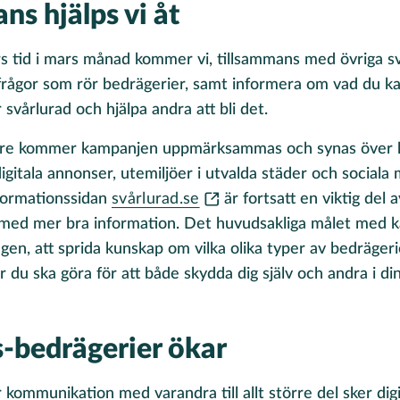
ns hjälps vi åt
s tid i mars månad kommer vi, tillsammans med övriga s
gor som rör bedrägerier, samt informera om vad du kan
 svårlurad och hjälpa andra att bli det.
gare kommer kampanjen uppmärksammas och synas över he
igitala annonser, utemiljöer i utvalda städer och sociala
ormationssidan
svårlurad.se
är fortsatt en viktig del
med mer bra information. Det huvudsakliga målet med k
en, att sprida kunskap om vilka olika typer av bedrägeri
ur du ska göra för att både skydda dig själv och andra i di
-bedrägerier ökar
r kommunikation med varandra till allt större del sker digi