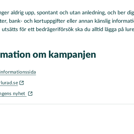
nger aldrig upp, spontant och utan anledning, och ber di
ter, bank- och kortuppgifter eller annan känslig informa
 utsätts för ett bedrägeriförsök ska du alltid lägga på lur
rmation om kampanjen
 informationssida
rlurad.se
ngens nyhet