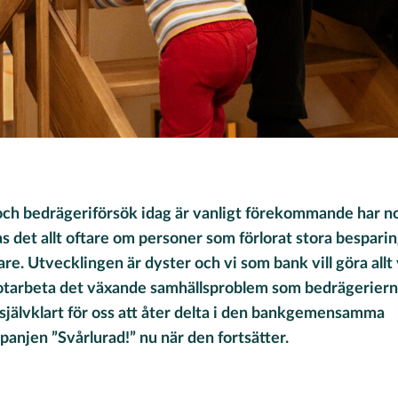
och bedrägeriförsök idag är vanligt förekommande har nog
 det allt oftare om personer som förlorat stora besparing
are. Utvecklingen är dyster och vi som bank vill göra allt 
tarbeta det växande samhällsproblem som bedrägeriern
t självklart för oss att åter delta i den bankgemensamma
anjen ”Svårlurad!” nu när den fortsätter.