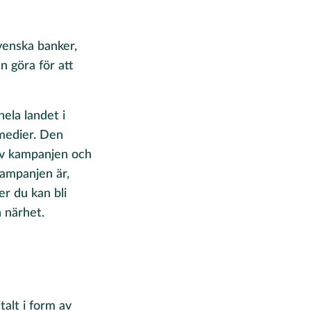
venska banker,
 göra för att
la landet i
 medier. Den
 av kampanjen och
ampanjen är,
er du kan bli
n närhet.
talt i form av