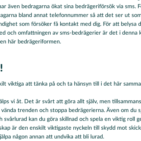
r även bedragarna ökat sina bedrägeriförsök via sms. För
agarna bland annat telefonnummer så att det ser ut som 
ndighet som försöker få kontakt med dig. För att belysa
ed och omfattningen av sms-bedrägerier är det i denn
den här bedrägeriformen.
!
kilt viktiga att tänka på och ta hänsyn till i det här sam
lps vi åt. Det är svårt att göra allt själv, men tillsammans
tt vända trenden och stoppa bedrägerierna. Även om du sj
 svårlurad kan du göra skillnad och spela en viktig roll 
kap är den enskilt viktigaste nyckeln till skydd mot skick
älpa någon annan att undvika att bli lurad.