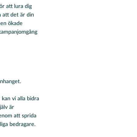
 att lura dig
att det är din
 den ökade
a kampanjomgång
manhanget.
 kan vi alla bidra
älv är
genom att sprida
liga bedragare.