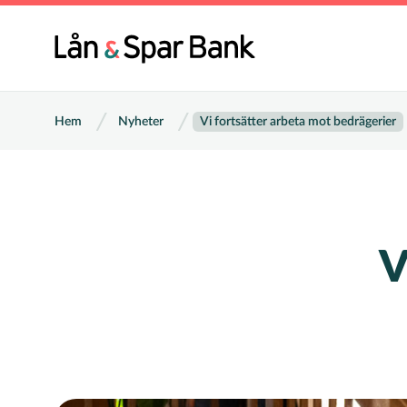
Hoppa
till
Huvu
huvudinnehåll
Länkstig
Hem
Nyheter
Vi fortsätter arbeta mot bedrägerier
V