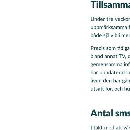
Tillsamma
Under tre veckor
uppmärksamma frå
både själv bli mer
Precis som tidi
bland annat TV, d
gemensamma inf
har uppdaterats 
även den här gång
utsatt för, och h
Antal sms
I takt med att vå