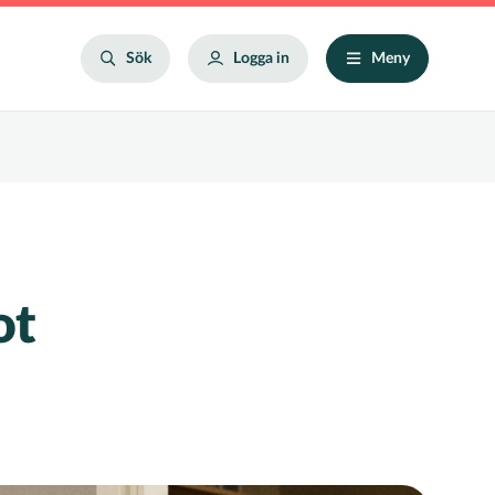
Search
Sök
Logga in
Meny
ot