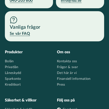
040-205 600
info@lsb.se
Vanliga frågor
Se vår FAQ
Footer
Produkter
Om oss
Bolån
Kontakta oss
Privatlån
Frågor & svar
Låneskydd
Det här är vi
Sparkonto
Finansiell information
Kreditkort
Press
Säkerhet & villkor
Följ oss på