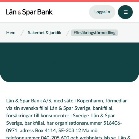
Hoppa
till
Logga in
huvudinnehåll
Länkstig
Hem
Säkerhet & juridik
Försäkringsförmedling
Försäkringsförmedling
Lån & Spar Bank A/S, med säte i Köpenhamn, förmedlar
via sin svenska filial Lån & Spar Sverige, bankfilial,
försäkringar till konsumenter i Sverige. Lån & Spar
Sverige, bankfilial, har organisationsnummer 516406-
0971, adress Box 4114, SE-203 12 Malmö,
telefonnummer 040-205 600 och webbplats lsb.se. Lån &