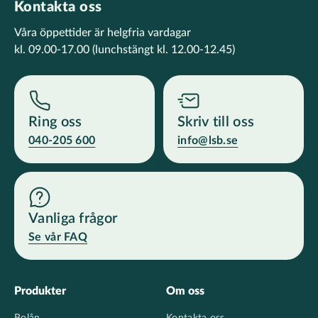
Kontakta oss
Våra öppettider är helgfria vardagar
kl. 09.00-17.00
(lunchstängt kl. 12.00-12.45)
Ring oss
Skriv till oss
040-205 600
info@lsb.se
Vanliga frågor
Se vår FAQ
Footer
Produkter
Om oss