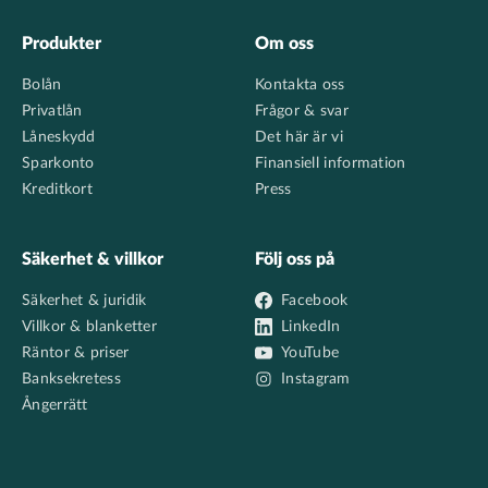
Footer
Produkter
Om oss
Bolån
Kontakta oss
Privatlån
Frågor & svar
Låneskydd
Det här är vi
Sparkonto
Finansiell information
Kreditkort
Press
Säkerhet & villkor
Följ oss på
Säkerhet & juridik
Facebook
Villkor & blanketter
LinkedIn
Räntor & priser
YouTube
Banksekretess
Instagram
Ångerrätt