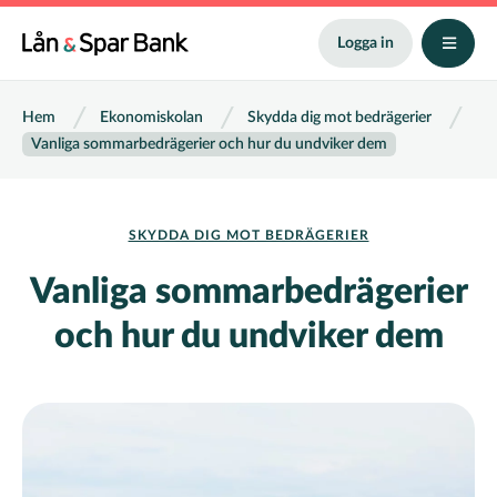
Hoppa
till
Logga in
huvudinnehåll
Länkstig
Hem
Ekonomiskolan
Skydda dig mot bedrägerier
Vanliga sommarbedrägerier och hur du undviker dem
SKYDDA DIG MOT BEDRÄGERIER
Vanliga sommarbedrägerier
och hur du undviker dem