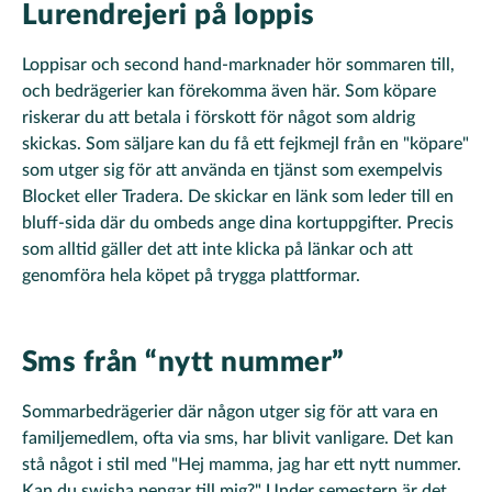
Lurendrejeri på loppis
Loppisar och second hand-marknader hör sommaren till,
och bedrägerier kan förekomma även här. Som köpare
riskerar du att betala i förskott för något som aldrig
skickas. Som säljare kan du få ett fejkmejl från en "köpare"
som utger sig för att använda en tjänst som exempelvis
Blocket eller Tradera. De skickar en länk som leder till en
bluff-sida där du ombeds ange dina kortuppgifter. Precis
som alltid gäller det att inte klicka på länkar och att
genomföra hela köpet på trygga plattformar.
Sms från “nytt nummer”
Sommarbedrägerier där någon utger sig för att vara en
familjemedlem, ofta via sms, har blivit vanligare. Det kan
stå något i stil med "Hej mamma, jag har ett nytt nummer.
Kan du swisha pengar till mig?" Under semestern är det