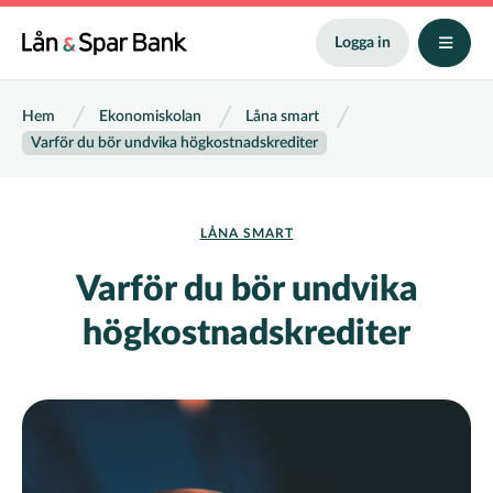
Hoppa
till
Logga in
huvudinnehåll
Länkstig
Hem
Ekonomiskolan
Låna smart
Varför du bör undvika högkostnadskrediter
LÅNA SMART
Varför du bör undvika
högkostnadskrediter