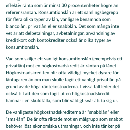
effektiv ränta som är minst 30 procentenheter högre än
referensräntan. Konsumtionslån är ett samlingsbegrepp
för flera olika typer av lån, vanligare benämnda som
blancolån,
privatlån
eller snabblån. Det som många inte
vet är att delbetalningar, avbetalningar, användning av
kreditkort
och kontokrediter också är olika typer av
konsumtionslån.
Vad som skiljer ett vanligt konsumtionslån (exempelvis ett
privatlån) mot en högkostnadskredit är räntan på lånet.
Högkostnadskrediten blir ofta väldigt mycket dyrare för
låntagaren än om man skulle tagit ett vanligt privatlån på
grund av de höga räntekostnaderna. I vissa fall leder det
också till att den som tagit ut en högkostnadskredit
hamnar i en skuldfälla, som blir väldigt svår att ta sig ur.
De vanligaste högkostnadskrediterna är “snabblån” eller
“sms-lån”. De är ofta riktade mot en målgrupp som snabbt
behöver lösa ekonomiska utmaningar, och inte tänker på